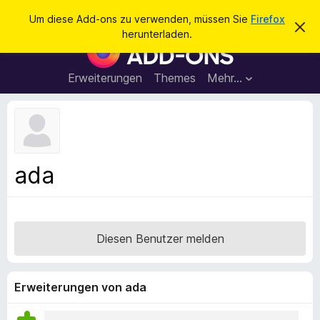
S
Anmelden
Um diese Add-ons zu verwenden, müssen Sie
Firefox
D
u
herunterladen.
i
A
c
e
d
s
h
e
d
Erweiterungen
Themes
Mehr…
e
n
-
H
n
i
o
n
n
w
e
s
i
f
s
ada
v
ü
e
r
r
w
d
e
e
r
Diesen Benutzer melden
f
n
e
F
n
i
Erweiterungen von ada
r
e