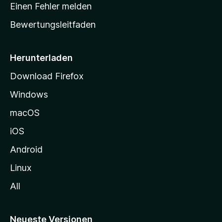
r
r
Einen Fehler melden
g
t
e
Bewertungsleitfaden
s
n
v
e
o
i
Herunterladen
r
t
Download Firefox
e
Windows
g
e
macOS
h
iOS
e
n
Android
Linux
All
Neueste Versionen