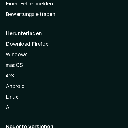
r
r
Einen Fehler melden
g
t
e
Bewertungsleitfaden
s
n
v
e
o
i
Herunterladen
r
t
Download Firefox
e
Windows
g
e
macOS
h
iOS
e
n
Android
Linux
All
Neueste Versionen