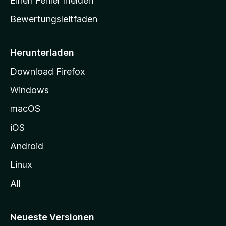
Einen Fehler melden
t
Bewertungsleitfaden
s
e
i
Herunterladen
t
Download Firefox
e
Windows
g
e
macOS
h
iOS
e
n
Android
Linux
All
Neueste Versionen