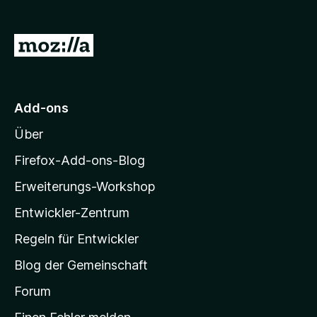
f
o
Z
x
u
-
r
B
r
M
Add-ons
o
o
w
Über
z
s
i
Firefox-Add-ons-Blog
e
l
r
Erweiterungs-Workshop
l
Entwickler-Zentrum
a
-
Regeln für Entwickler
S
Blog der Gemeinschaft
t
a
Forum
r