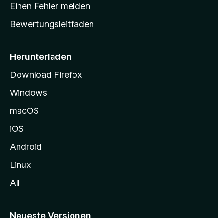
r
r
Einen Fehler melden
g
t
e
Bewertungsleitfaden
s
n
v
e
o
i
Herunterladen
r
t
Download Firefox
e
Windows
g
e
macOS
h
iOS
e
n
Android
Linux
All
Neueste Versionen