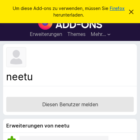
S
Anmelden
Um diese Add-ons zu verwenden, müssen Sie
Firefox
D
u
herunterladen.
i
A
c
e
d
s
h
e
d
Erweiterungen
Themes
Mehr…
e
n
-
H
n
i
o
n
n
w
e
s
i
f
s
neetu
v
ü
e
r
r
w
d
e
e
r
Diesen Benutzer melden
f
n
e
F
n
i
Erweiterungen von neetu
r
e