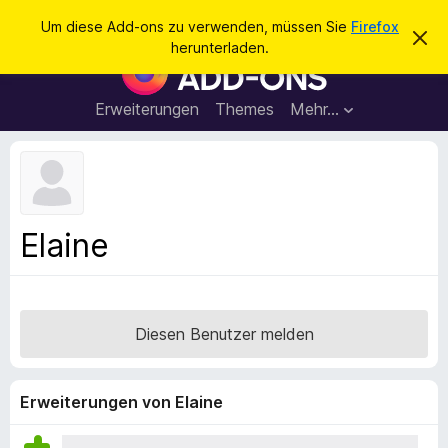
S
Anmelden
Um diese Add-ons zu verwenden, müssen Sie
Firefox
D
u
herunterladen.
i
A
c
e
d
s
h
e
d
Erweiterungen
Themes
Mehr…
e
n
-
H
n
i
o
n
n
w
e
s
i
f
s
Elaine
v
ü
e
r
r
w
d
e
e
r
Diesen Benutzer melden
f
n
e
F
n
i
Erweiterungen von Elaine
r
e