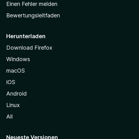
r
r
Einen Fehler melden
g
t
e
Bewertungsleitfaden
s
n
v
e
o
i
Herunterladen
r
t
Download Firefox
e
Windows
g
e
macOS
h
iOS
e
n
Android
Linux
All
Neueste Versionen