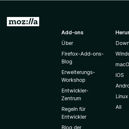
f
o
x
Z
-
u
Add-ons
Heru
B
r
r
Über
Downl
M
o
o
w
Firefox-Add-ons-
Wind
z
s
Blog
mac
e
i
Erweiterungs-
r
l
iOS
Workshop
l
Andr
a
Entwickler-
Linux
-
Zentrum
S
All
Regeln für
t
Entwickler
a
Blog der