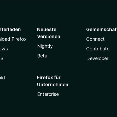
nterladen
Neueste
Gemeinschaf
Versionen
oad Firefox
Connect
Nightly
ows
Contribute
Beta
OS
Developer
Firefox für
oid
Unternehmen
Enterprise