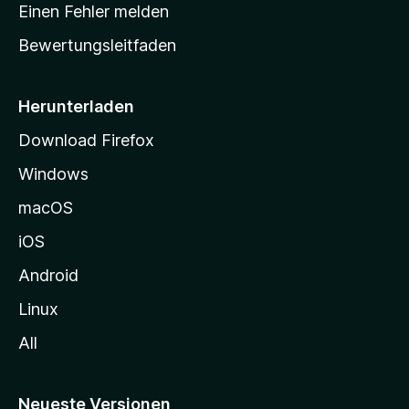
r
r
Einen Fehler melden
g
t
e
Bewertungsleitfaden
s
n
v
e
o
i
Herunterladen
r
t
Download Firefox
e
Windows
g
e
macOS
h
iOS
e
n
Android
Linux
All
Neueste Versionen