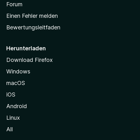
v
a
Forum
u
o
n
r
r
Einen Fehler melden
g
t
e
Bewertungsleitfaden
s
n
v
e
o
i
Herunterladen
r
t
Download Firefox
e
Windows
g
e
macOS
h
iOS
e
n
Android
Linux
All