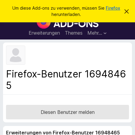
S
Anmelden
Um diese Add-ons zu verwenden, müssen Sie
Firefox
D
u
herunterladen.
i
A
c
e
d
s
h
e
d
Erweiterungen
Themes
Mehr…
e
n
-
H
n
i
o
n
n
w
e
s
i
f
s
Firefox-Benutzer 1694846
v
ü
e
5
r
r
w
d
e
e
r
f
n
e
F
Diesen Benutzer melden
n
i
r
Erweiterungen von Firefox-Benutzer 16948465
e