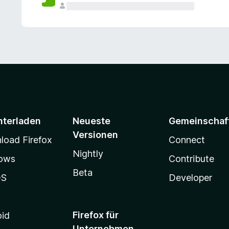
e
n
v
o
r
nterladen
Neueste
Gemeinschaf
Versionen
oad Firefox
Connect
Nightly
ows
Contribute
Beta
OS
Developer
Firefox für
oid
Unternehmen