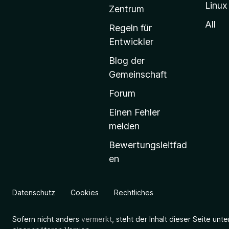
Linux
-
Zentrum
S
All
Regeln für
t
Entwickler
a
Blog der
r
Gemeinschaft
t
s
Forum
e
Einen Fehler
i
melden
t
Bewertungsleitfad
e
en
g
e
h
Datenschutz
Cookies
Rechtliches
e
n
Sofern nicht anders
vermerkt
, steht der Inhalt dieser Seite unt