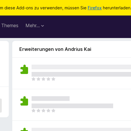
m diese Add-ons zu verwenden, müssen Sie
Firefox
herunterladen
Themes
Mehr…
Erweiterungen von Andrius Kai
E
s
l
i
e
g
E
e
s
n
l
n
i