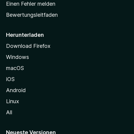
r
r
Einen Fehler melden
g
t
e
Bewertungsleitfaden
s
n
v
e
o
i
Herunterladen
r
t
Download Firefox
e
Windows
g
e
macOS
h
iOS
e
n
Android
Linux
All
Neueste Versionen