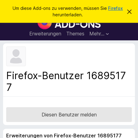
S
Anmelden
Um diese Add-ons zu verwenden, müssen Sie
Firefox
D
u
herunterladen.
i
A
c
e
d
s
h
e
d
Erweiterungen
Themes
Mehr…
e
n
-
H
n
i
o
n
n
w
e
s
i
f
s
Firefox-Benutzer 1689517
v
ü
e
7
r
r
w
d
e
e
r
f
n
e
F
Diesen Benutzer melden
n
i
r
Erweiterungen von Firefox-Benutzer 16895177
e