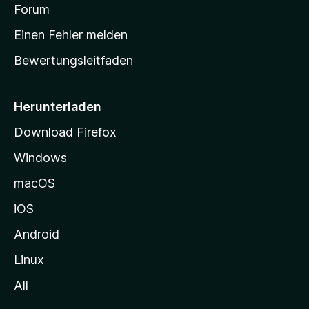
v
a
Forum
u
o
n
r
r
Einen Fehler melden
g
t
e
Bewertungsleitfaden
s
n
v
e
o
i
Herunterladen
r
t
Download Firefox
e
Windows
g
e
macOS
h
iOS
e
n
Android
Linux
All