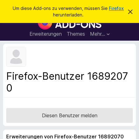
S
Anmelden
Um diese Add-ons zu verwenden, müssen Sie
Firefox
D
u
herunterladen.
i
A
c
e
d
s
h
e
d
Erweiterungen
Themes
Mehr…
e
n
-
H
n
i
o
n
n
w
e
s
i
f
s
Firefox-Benutzer 1689207
v
ü
e
0
r
r
w
d
e
e
r
f
n
e
F
Diesen Benutzer melden
n
i
r
Erweiterungen von Firefox-Benutzer 16892070
e