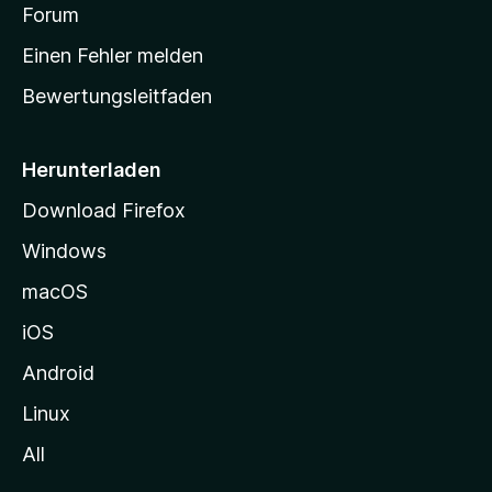
v
a
Forum
u
o
n
r
r
Einen Fehler melden
g
t
e
Bewertungsleitfaden
s
n
v
e
o
i
Herunterladen
r
t
Download Firefox
e
Windows
g
e
macOS
h
iOS
e
n
Android
Linux
All