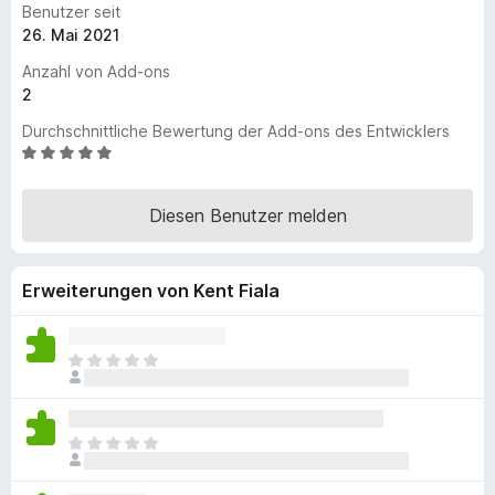
Benutzer seit
f
26. Mai 2021
o
Anzahl von Add-ons
x
2
-
B
Durchschnittliche Bewertung der Add-ons des Entwicklers
r
B
e
o
w
w
Diesen Benutzer melden
e
s
r
e
t
r
Erweiterungen von Kent Fiala
e
t
m
i
E
t
s
5
l
v
i
E
o
e
s
n
g
l