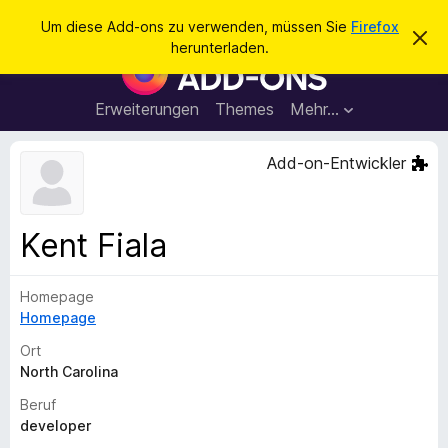
S
Anmelden
Um diese Add-ons zu verwenden, müssen Sie
Firefox
D
u
herunterladen.
i
A
c
e
d
s
h
e
d
Erweiterungen
Themes
Mehr…
e
n
-
H
n
i
o
Add-on-Entwickler
n
n
w
e
s
i
f
s
Kent Fiala
v
ü
e
r
r
w
Homepage
d
e
Homepage
e
r
f
n
Ort
e
F
North Carolina
n
i
Beruf
r
developer
e