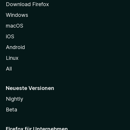
Download Firefox
e
Windows
g
e
macOS
h
iOS
e
n
Android
Linux
All
Neueste Versionen
Nightly
Beta
Firefox für Unternehmen