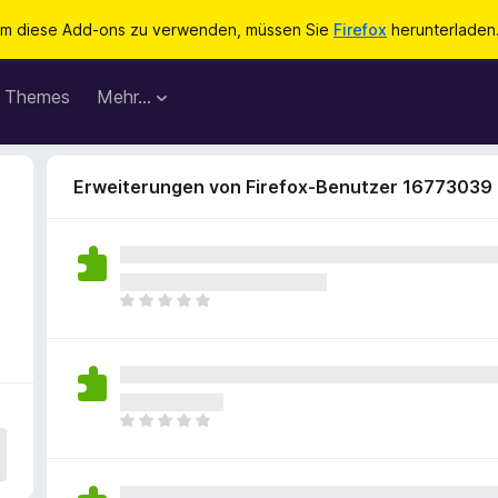
m diese Add-ons zu verwenden, müssen Sie
Firefox
herunterladen
Themes
Mehr…
Erweiterungen von Firefox-Benutzer 16773039
E
s
l
i
e
g
E
e
s
n
l
n
i