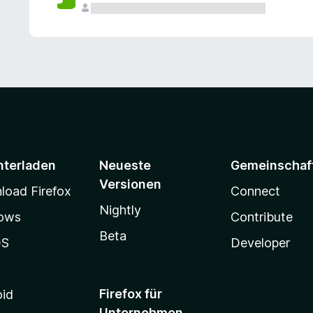
e
n
v
o
r
nterladen
Neueste
Gemeinschaf
Versionen
oad Firefox
Connect
Nightly
ows
Contribute
Beta
OS
Developer
Firefox für
oid
Unternehmen