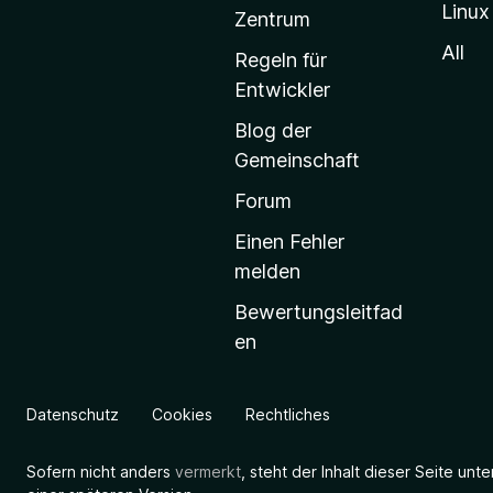
Linux
-
Zentrum
S
All
Regeln für
t
Entwickler
a
Blog der
r
Gemeinschaft
t
s
Forum
e
Einen Fehler
i
melden
t
Bewertungsleitfad
e
en
g
e
h
Datenschutz
Cookies
Rechtliches
e
n
Sofern nicht anders
vermerkt
, steht der Inhalt dieser Seite unt