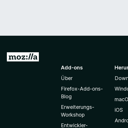
Z
u
Add-ons
Heru
r
Über
Downl
M
o
Firefox-Add-ons-
Wind
z
Blog
mac
i
Erweiterungs-
l
iOS
Workshop
l
Andr
a
Entwickler-