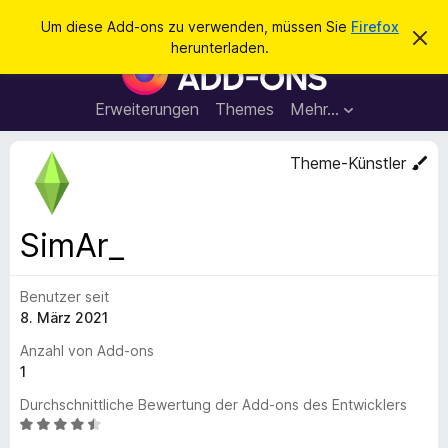
S
Anmelden
Um diese Add-ons zu verwenden, müssen Sie
Firefox
D
u
herunterladen.
i
A
c
e
d
s
h
e
d
Erweiterungen
Themes
Mehr…
e
n
-
H
n
i
o
Theme-Künstler
n
n
w
e
s
i
f
s
SimAr_
v
ü
e
r
r
w
Benutzer seit
d
e
8. März 2021
e
r
f
n
Anzahl von Add-ons
e
F
1
n
i
Durchschnittliche Bewertung der Add-ons des Entwicklers
r
B
e
e