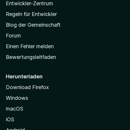
u
Entwickler-Zentrum
o
a
e
n
r
w
-
g
Regeln für Entwickler
e
S
e
r
Blog der Gemeinschaft
n
t
t
v
a
Forum
u
o
n
r
r
Einen Fehler melden
g
t
e
Bewertungsleitfaden
s
n
v
e
o
i
Herunterladen
r
t
Download Firefox
e
Windows
g
e
macOS
h
iOS
e
n