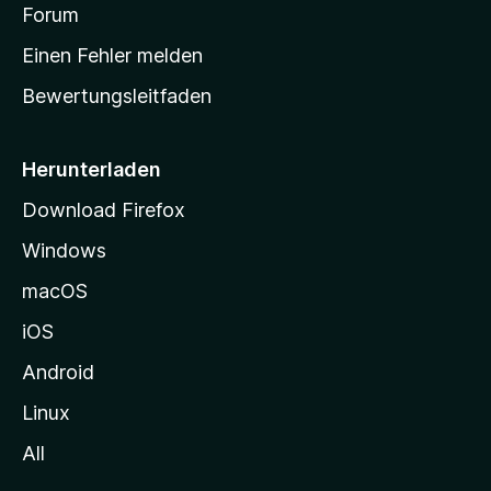
v
a
Forum
u
o
n
r
r
Einen Fehler melden
g
t
e
Bewertungsleitfaden
s
n
v
e
o
i
Herunterladen
r
t
Download Firefox
e
Windows
g
e
macOS
h
iOS
e
n
Android
Linux
All