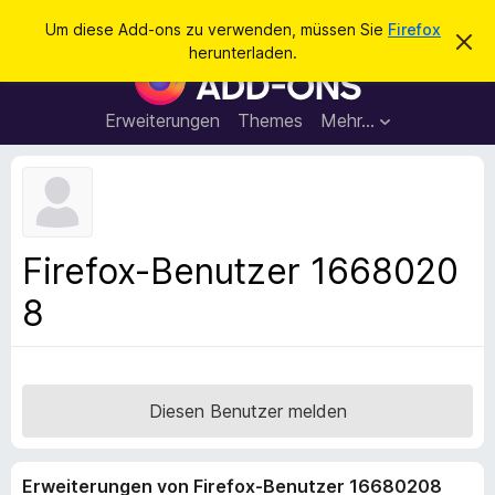
S
Anmelden
Um diese Add-ons zu verwenden, müssen Sie
Firefox
D
u
herunterladen.
i
A
c
e
d
s
h
e
d
Erweiterungen
Themes
Mehr…
e
n
-
H
n
i
o
n
n
w
e
s
i
f
s
Firefox-Benutzer 1668020
v
ü
e
8
r
r
w
d
e
e
r
f
n
e
F
Diesen Benutzer melden
n
i
r
Erweiterungen von Firefox-Benutzer 16680208
e