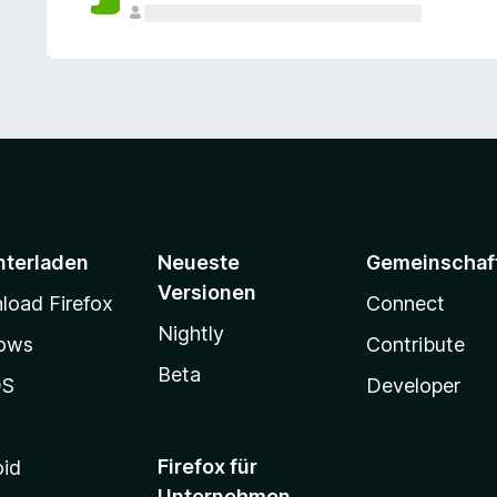
e
n
v
o
r
nterladen
Neueste
Gemeinschaf
Versionen
oad Firefox
Connect
Nightly
ows
Contribute
Beta
OS
Developer
Firefox für
oid
Unternehmen