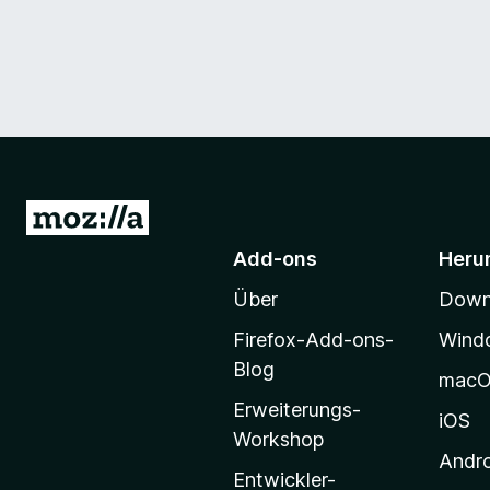
Z
u
Add-ons
Heru
r
Über
Downl
M
o
Firefox-Add-ons-
Wind
z
Blog
mac
i
Erweiterungs-
l
iOS
Workshop
l
Andr
a
Entwickler-