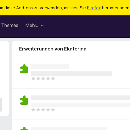
m diese Add-ons zu verwenden, müssen Sie
Firefox
herunterladen
Themes
Mehr…
Erweiterungen von Ekaterina
E
s
l
i
e
g
E
e
s
n
l
n
i