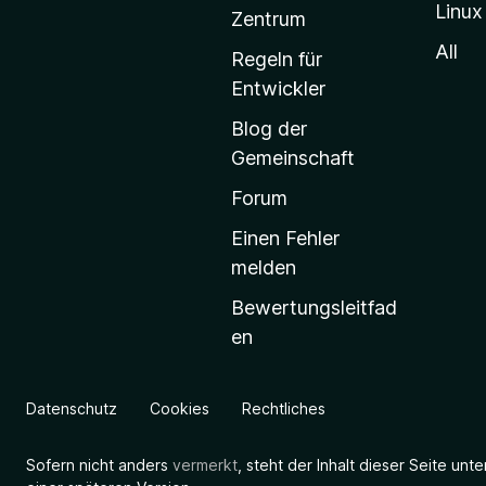
Linux
-
Zentrum
S
All
Regeln für
t
Entwickler
a
Blog der
r
Gemeinschaft
t
s
Forum
e
Einen Fehler
i
melden
t
Bewertungsleitfad
e
en
g
e
h
Datenschutz
Cookies
Rechtliches
e
n
Sofern nicht anders
vermerkt
, steht der Inhalt dieser Seite unt