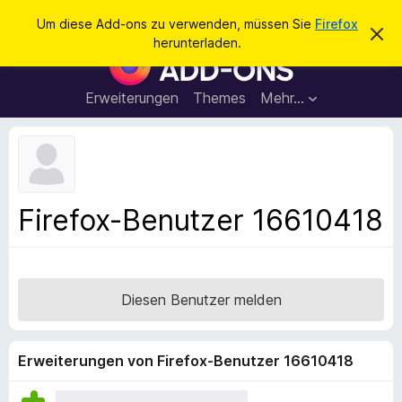
S
Anmelden
Um diese Add-ons zu verwenden, müssen Sie
Firefox
D
u
herunterladen.
i
A
c
e
d
s
h
e
d
Erweiterungen
Themes
Mehr…
e
n
-
H
n
i
o
n
n
w
e
s
i
f
s
Firefox-Benutzer 16610418
v
ü
e
r
r
w
d
e
e
r
Diesen Benutzer melden
f
n
e
F
n
i
Erweiterungen von Firefox-Benutzer 16610418
r
e