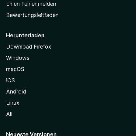
r
r
Einen Fehler melden
g
t
e
Bewertungsleitfaden
s
n
v
e
o
i
Herunterladen
r
t
Download Firefox
e
Windows
g
e
macOS
h
iOS
e
n
Android
Linux
All
Neueste Versionen