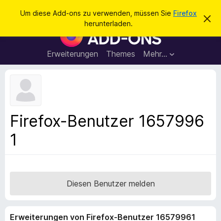
S
Anmelden
Um diese Add-ons zu verwenden, müssen Sie
Firefox
D
u
herunterladen.
i
A
c
e
d
s
h
e
d
Erweiterungen
Themes
Mehr…
e
n
-
H
n
i
o
n
n
w
e
s
i
f
s
Firefox-Benutzer 1657996
v
ü
e
1
r
r
w
d
e
e
r
f
n
e
F
Diesen Benutzer melden
n
i
r
Erweiterungen von Firefox-Benutzer 16579961
e