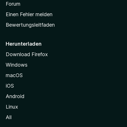
v
a
Forum
u
o
n
r
r
Einen Fehler melden
g
t
e
Bewertungsleitfaden
s
n
v
e
o
i
Herunterladen
r
t
Download Firefox
e
Windows
g
e
macOS
h
iOS
e
n
Android
Linux
All