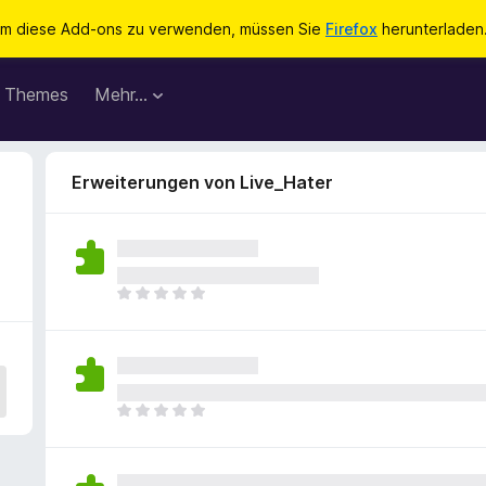
m diese Add-ons zu verwenden, müssen Sie
Firefox
herunterladen
Themes
Mehr…
Erweiterungen von Live_Hater
E
s
l
i
e
g
E
e
s
n
l
n
i