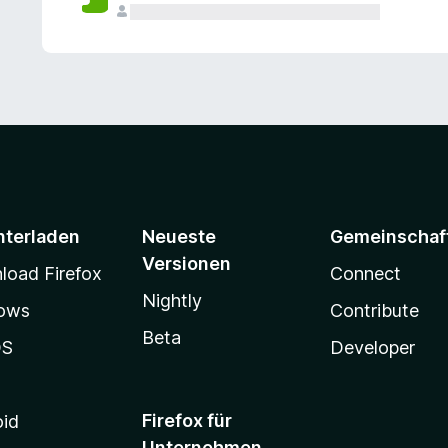
e
n
v
o
r
nterladen
Neueste
Gemeinschaf
Versionen
oad Firefox
Connect
Nightly
ows
Contribute
Beta
OS
Developer
Firefox für
oid
Unternehmen