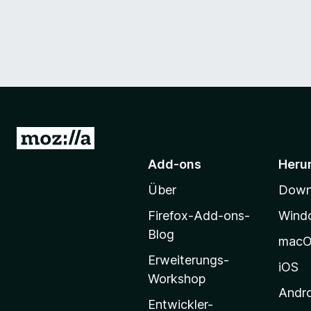
Z
u
Add-ons
Heru
r
Über
Downl
M
o
Firefox-Add-ons-
Wind
z
Blog
mac
i
Erweiterungs-
l
iOS
Workshop
l
Andr
a
Entwickler-