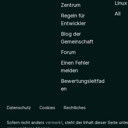
Linux
-
Zentrum
S
All
Regeln für
t
Entwickler
a
Blog der
r
Gemeinschaft
t
s
Forum
e
Einen Fehler
i
melden
t
Bewertungsleitfad
e
en
g
e
h
Datenschutz
Cookies
Rechtliches
e
n
Sofern nicht anders
vermerkt
, steht der Inhalt dieser Seite unt