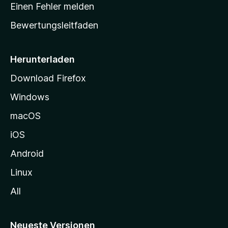
r
r
Einen Fehler melden
g
t
e
Bewertungsleitfaden
s
n
v
e
o
i
Herunterladen
r
t
Download Firefox
e
Windows
g
e
macOS
h
iOS
e
n
Android
Linux
All
Neueste Versionen