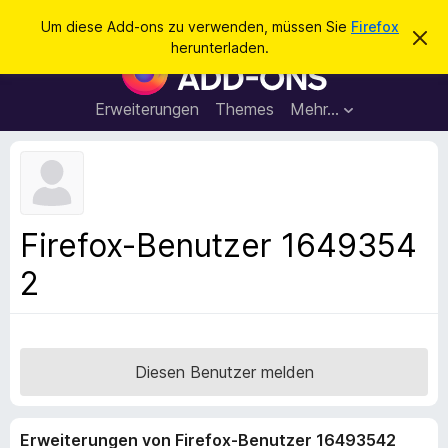
S
Anmelden
Um diese Add-ons zu verwenden, müssen Sie
Firefox
D
u
herunterladen.
i
A
c
e
d
s
h
e
d
Erweiterungen
Themes
Mehr…
e
n
-
H
n
i
o
n
n
w
e
s
i
f
s
Firefox-Benutzer 1649354
v
ü
e
2
r
r
w
d
e
e
r
f
n
e
F
Diesen Benutzer melden
n
i
r
Erweiterungen von Firefox-Benutzer 16493542
e