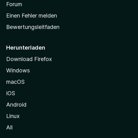
v
a
Forum
u
o
n
r
r
Einen Fehler melden
g
t
e
Bewertungsleitfaden
s
n
v
e
o
i
Herunterladen
r
t
Download Firefox
e
Windows
g
e
macOS
h
iOS
e
n
Android
Linux
All