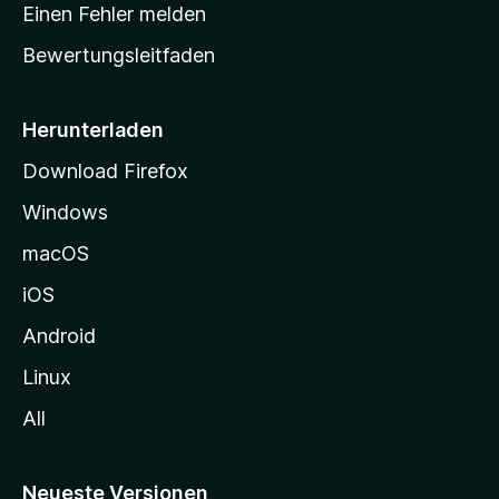
r
r
Einen Fehler melden
g
t
e
Bewertungsleitfaden
s
n
v
e
o
i
Herunterladen
r
t
Download Firefox
e
Windows
g
e
macOS
h
iOS
e
n
Android
Linux
All
Neueste Versionen