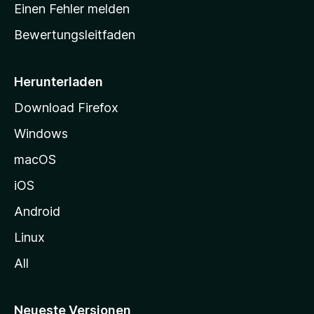
r
r
Einen Fehler melden
g
t
e
Bewertungsleitfaden
s
n
v
e
o
i
Herunterladen
r
t
Download Firefox
e
Windows
g
e
macOS
h
iOS
e
n
Android
Linux
All
Neueste Versionen