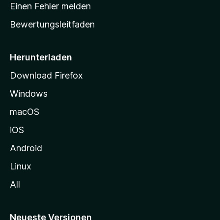
r
r
Einen Fehler melden
g
t
e
Bewertungsleitfaden
s
n
v
e
o
i
Herunterladen
r
t
Download Firefox
e
Windows
g
e
macOS
h
iOS
e
n
Android
Linux
All
Neueste Versionen