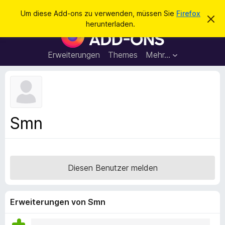
S
Anmelden
Um diese Add-ons zu verwenden, müssen Sie
Firefox
D
u
herunterladen.
i
A
c
e
d
s
h
e
d
Erweiterungen
Themes
Mehr…
e
n
-
H
n
i
o
n
n
w
e
s
i
f
s
Smn
v
ü
e
r
r
w
d
e
e
r
Diesen Benutzer melden
f
n
e
F
n
i
Erweiterungen von Smn
r
e