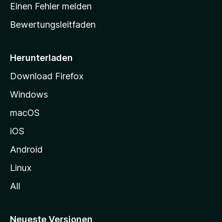
r
r
Einen Fehler melden
g
t
e
Bewertungsleitfaden
s
n
v
e
o
i
Herunterladen
r
t
Download Firefox
e
Windows
g
e
macOS
h
iOS
e
n
Android
Linux
All
Neueste Versionen