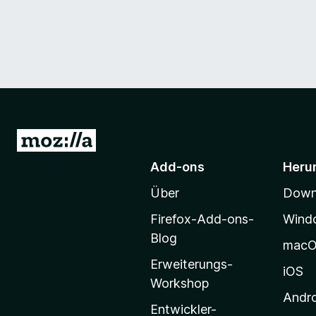
Z
u
Add-ons
Heru
r
Über
Downl
M
o
Firefox-Add-ons-
Wind
z
Blog
mac
i
Erweiterungs-
l
iOS
Workshop
l
Andr
a
Entwickler-