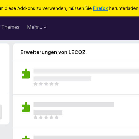
m diese Add-ons zu verwenden, müssen Sie
Firefox
herunterladen
Themes
Mehr…
Erweiterungen von LECOZ
E
s
l
i
e
g
E
e
s
n
l
n
i