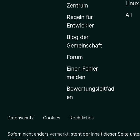
Linux
-
Zentrum
S
All
Regeln für
t
Entwickler
a
Blog der
r
Gemeinschaft
t
s
Forum
e
Einen Fehler
i
melden
t
Bewertungsleitfad
e
en
g
e
h
Datenschutz
Cookies
Rechtliches
e
n
Sofern nicht anders
vermerkt
, steht der Inhalt dieser Seite unt