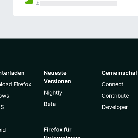
e
n
v
o
r
nterladen
Neueste
Gemeinschaf
Versionen
oad Firefox
Connect
Nightly
ows
Contribute
Beta
OS
Developer
Firefox für
oid
Unternehmen