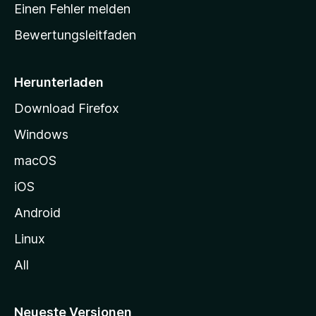
r
r
Einen Fehler melden
g
t
e
Bewertungsleitfaden
s
n
v
e
o
i
Herunterladen
r
t
Download Firefox
e
Windows
g
e
macOS
h
iOS
e
n
Android
Linux
All
Neueste Versionen