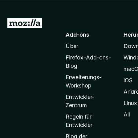
f
o
x
Z
-
u
Add-ons
Heru
B
r
r
Über
Downl
M
o
o
w
Firefox-Add-ons-
Wind
z
s
Blog
mac
e
i
Erweiterungs-
r
l
iOS
Workshop
l
Andr
a
Entwickler-
Linux
-
Zentrum
S
All
Regeln für
t
Entwickler
a
Blog der