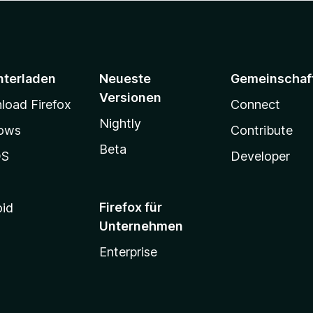
nterladen
Neueste
Gemeinschaf
Versionen
oad Firefox
Connect
Nightly
ows
Contribute
Beta
OS
Developer
Firefox für
oid
Unternehmen
Enterprise