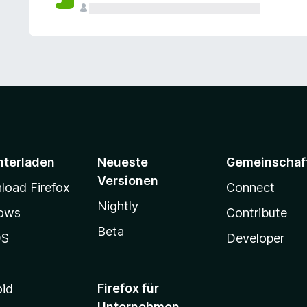
e
n
v
o
r
nterladen
Neueste
Gemeinschaf
Versionen
oad Firefox
Connect
Nightly
ows
Contribute
Beta
OS
Developer
Firefox für
oid
Unternehmen