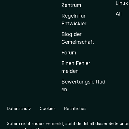
Linux
-
Zentrum
S
All
Regeln für
t
Entwickler
a
Blog der
r
Gemeinschaft
t
s
Forum
e
Einen Fehler
i
melden
t
Bewertungsleitfad
e
en
g
e
h
Datenschutz
Cookies
Rechtliches
e
n
Sofern nicht anders
vermerkt
, steht der Inhalt dieser Seite unt