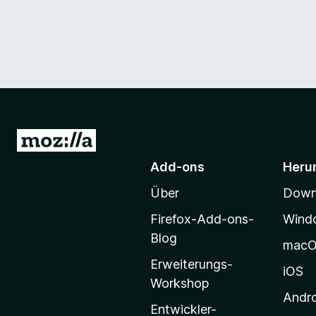
Z
u
Add-ons
Heru
r
Über
Downl
M
o
Firefox-Add-ons-
Wind
z
Blog
mac
i
Erweiterungs-
l
iOS
Workshop
l
Andr
a
Entwickler-