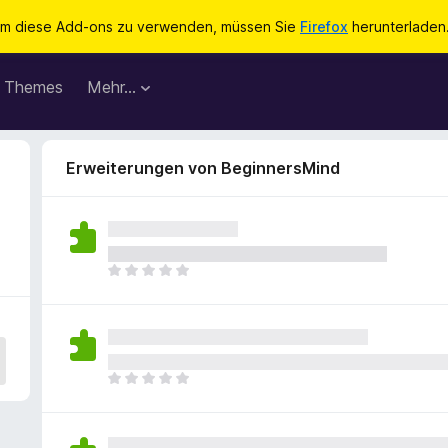
m diese Add-ons zu verwenden, müssen Sie
Firefox
herunterladen
Themes
Mehr…
Erweiterungen von BeginnersMind
E
s
l
i
e
g
E
e
s
n
l
n
i