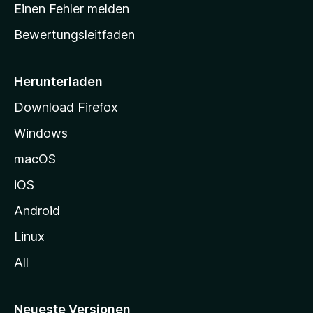
r
r
Einen Fehler melden
g
t
e
Bewertungsleitfaden
s
n
v
e
o
i
Herunterladen
r
t
Download Firefox
e
Windows
g
e
macOS
h
iOS
e
n
Android
Linux
All
Neueste Versionen