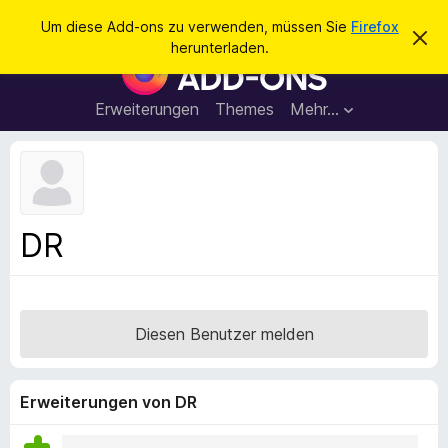
S
Anmelden
Um diese Add-ons zu verwenden, müssen Sie
Firefox
D
u
herunterladen.
i
A
c
e
d
s
h
e
d
Erweiterungen
Themes
Mehr…
e
n
-
H
n
i
o
n
n
w
e
s
i
f
s
DR
v
ü
e
r
r
w
d
e
e
r
Diesen Benutzer melden
f
n
e
F
n
i
Erweiterungen von DR
r
e