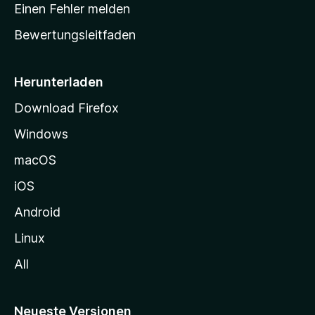
r
r
Einen Fehler melden
g
t
e
Bewertungsleitfaden
s
n
v
e
o
i
Herunterladen
r
t
Download Firefox
e
Windows
g
e
macOS
h
iOS
e
n
Android
Linux
All
Neueste Versionen