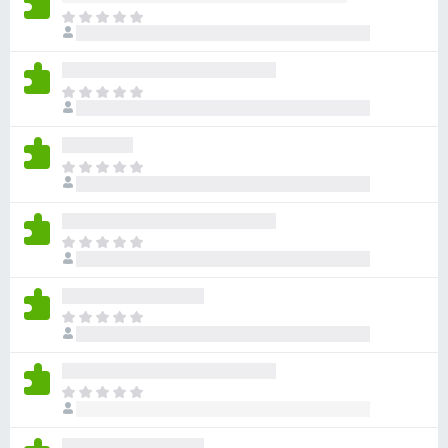
f
E
s
o
l
x
i
-
E
e
B
s
g
l
r
e
i
o
n
E
e
w
n
s
g
o
s
l
e
c
i
e
n
E
h
e
r
n
s
k
g
o
l
e
e
c
i
i
n
E
h
e
n
n
s
k
g
e
o
l
e
e
B
c
i
i
n
E
e
h
e
n
n
s
w
k
g
e
o
l
e
e
e