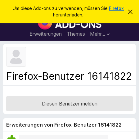
S
Anmelden
Um diese Add-ons zu verwenden, müssen Sie
Firefox
D
u
herunterladen.
i
A
c
e
d
s
h
e
d
Erweiterungen
Themes
Mehr…
e
n
-
H
n
i
o
n
n
w
e
s
i
f
s
Firefox-Benutzer 16141822
v
ü
e
r
r
w
d
e
e
r
Diesen Benutzer melden
f
n
e
F
n
i
Erweiterungen von Firefox-Benutzer 16141822
r
e