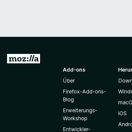
Z
u
Add-ons
Heru
r
Über
Downl
M
o
Firefox-Add-ons-
Wind
z
Blog
mac
i
Erweiterungs-
l
iOS
Workshop
l
Andr
a
Entwickler-