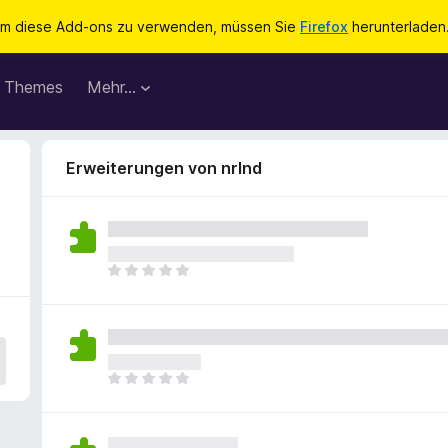
m diese Add-ons zu verwenden, müssen Sie
Firefox
herunterladen
Themes
Mehr…
Erweiterungen von nrlnd
E
s
l
i
e
g
E
e
s
n
l
n
i