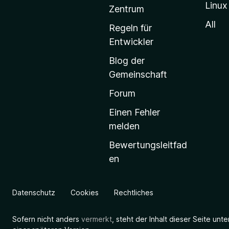
Linux
-
Zentrum
S
All
Regeln für
t
Entwickler
a
Blog der
r
Gemeinschaft
t
s
Forum
e
Einen Fehler
i
melden
t
Bewertungsleitfad
e
en
g
e
h
Datenschutz
Cookies
Rechtliches
e
n
Sofern nicht anders
vermerkt
, steht der Inhalt dieser Seite unt