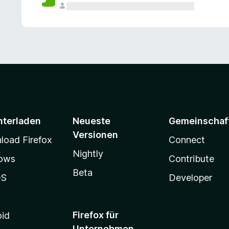
e
n
v
o
r
nterladen
Neueste
Gemeinschaf
Versionen
oad Firefox
Connect
Nightly
ows
Contribute
Beta
OS
Developer
Firefox für
oid
Unternehmen