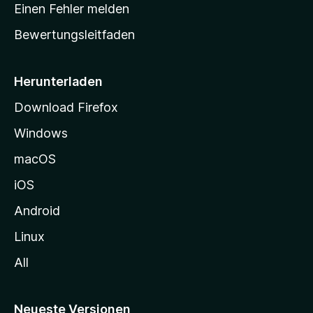
r
r
Einen Fehler melden
g
t
e
Bewertungsleitfaden
s
n
v
e
o
i
Herunterladen
r
t
Download Firefox
e
Windows
g
e
macOS
h
iOS
e
n
Android
Linux
All
Neueste Versionen