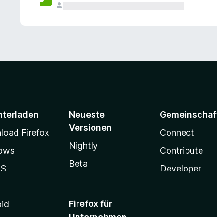
e
n
v
o
r
nterladen
Neueste
Gemeinschaf
Versionen
oad Firefox
Connect
Nightly
ows
Contribute
Beta
OS
Developer
Firefox für
oid
Unternehmen