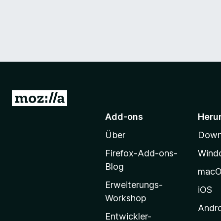
Z
u
Add-ons
Heru
r
Über
Downl
M
o
Firefox-Add-ons-
Wind
z
Blog
mac
i
Erweiterungs-
l
iOS
Workshop
l
Andr
a
Entwickler-