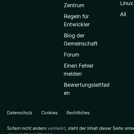
Linux
-
Zentrum
S
All
Regeln für
t
Entwickler
a
Blog der
r
Gemeinschaft
t
s
Forum
e
Einen Fehler
i
melden
t
Bewertungsleitfad
e
en
g
e
h
Datenschutz
Cookies
Rechtliches
e
n
Sofern nicht anders
vermerkt
, steht der Inhalt dieser Seite unt