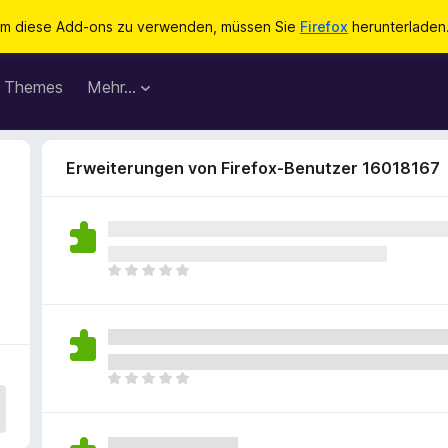
m diese Add-ons zu verwenden, müssen Sie
Firefox
herunterladen
Themes
Mehr…
Erweiterungen von Firefox-Benutzer 16018167
E
s
l
i
e
g
E
e
s
n
l
n
i