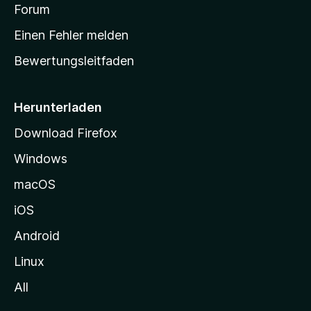
v
a
Forum
u
o
n
r
r
Einen Fehler melden
g
t
e
Bewertungsleitfaden
s
n
v
e
o
i
Herunterladen
r
t
Download Firefox
e
Windows
g
e
macOS
h
iOS
e
n
Android
Linux
All