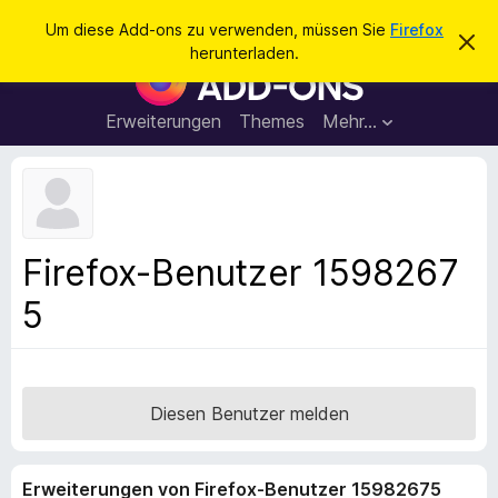
S
Anmelden
Um diese Add-ons zu verwenden, müssen Sie
Firefox
D
u
herunterladen.
i
A
c
e
d
s
h
e
d
Erweiterungen
Themes
Mehr…
e
n
-
H
n
i
o
n
n
w
e
s
i
f
s
Firefox-Benutzer 1598267
v
ü
e
5
r
r
w
d
e
e
r
f
n
e
F
Diesen Benutzer melden
n
i
r
Erweiterungen von Firefox-Benutzer 15982675
e