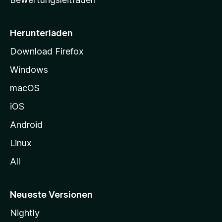
s
e
i
Herunterladen
t
Download Firefox
e
Windows
g
e
macOS
h
iOS
e
n
Android
Linux
All
Neueste Versionen
Nightly