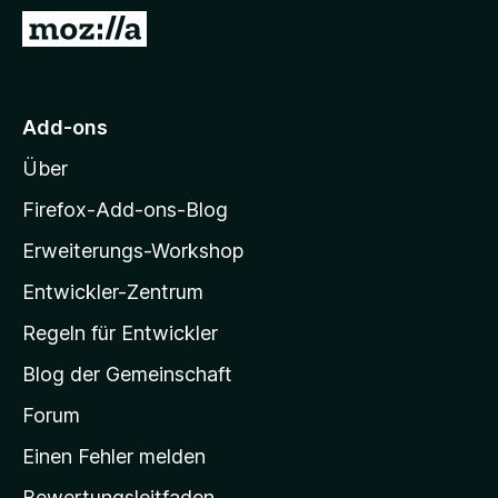
f
Z
o
u
x
r
-
M
Add-ons
B
o
r
Über
z
o
i
w
Firefox-Add-ons-Blog
s
l
Erweiterungs-Workshop
e
l
r
Entwickler-Zentrum
a
-
Regeln für Entwickler
S
Blog der Gemeinschaft
t
a
Forum
r
Einen Fehler melden
t
Bewertungsleitfaden