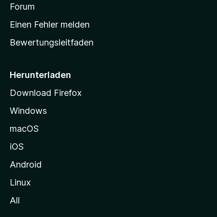
v
a
Forum
u
o
n
r
r
Einen Fehler melden
g
t
e
Bewertungsleitfaden
s
n
v
e
o
i
Herunterladen
r
t
Download Firefox
e
Windows
g
e
macOS
h
iOS
e
n
Android
Linux
All