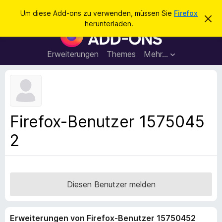
S
Anmelden
Um diese Add-ons zu verwenden, müssen Sie
Firefox
D
u
herunterladen.
i
A
c
e
d
s
h
e
d
Erweiterungen
Themes
Mehr…
e
n
-
H
n
i
o
n
n
w
e
s
i
f
s
Firefox-Benutzer 1575045
v
ü
e
2
r
r
w
d
e
e
r
f
n
e
F
Diesen Benutzer melden
n
i
r
Erweiterungen von Firefox-Benutzer 15750452
e