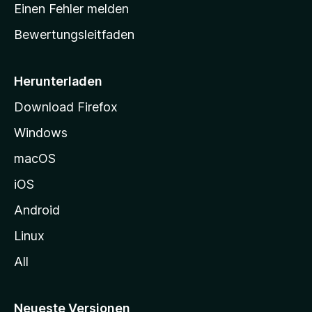
r
r
Einen Fehler melden
g
t
e
Bewertungsleitfaden
s
n
v
e
o
i
Herunterladen
r
t
Download Firefox
e
Windows
g
e
macOS
h
iOS
e
n
Android
Linux
All
Neueste Versionen