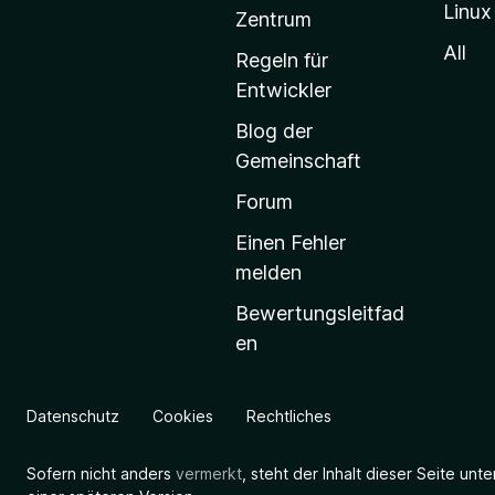
Linux
-
Zentrum
S
All
Regeln für
t
Entwickler
a
Blog der
r
Gemeinschaft
t
s
Forum
e
Einen Fehler
i
melden
t
Bewertungsleitfad
e
en
g
e
h
Datenschutz
Cookies
Rechtliches
e
n
Sofern nicht anders
vermerkt
, steht der Inhalt dieser Seite unt