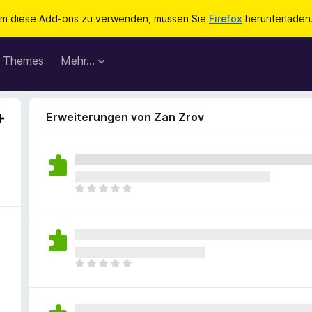
m diese Add-ons zu verwenden, müssen Sie
Firefox
herunterladen
Themes
Mehr…
Erweiterungen von Zan Zrov
E
s
l
i
e
g
E
e
s
n
l
n
i