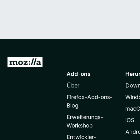
Z
u
Add-ons
Heru
r
Über
Downl
M
o
Firefox-Add-ons-
Wind
z
Blog
mac
i
Erweiterungs-
l
iOS
Workshop
l
Andr
a
Entwickler-