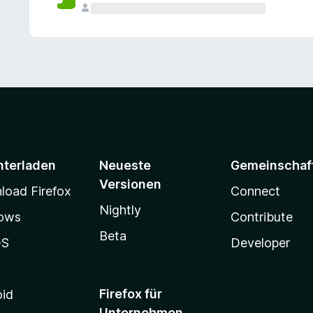
e
n
v
o
r
nterladen
Neueste
Gemeinschaf
Versionen
oad Firefox
Connect
Nightly
ows
Contribute
Beta
OS
Developer
Firefox für
oid
Unternehmen