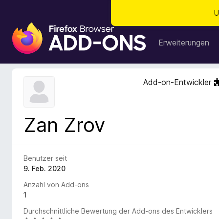
U
A
d
Erweiterungen
d
-
o
Add-on-Entwickler
n
s
f
Zan Zrov
ü
r
d
e
Benutzer seit
n
9. Feb. 2020
F
Anzahl von Add-ons
i
1
r
Durchschnittliche Bewertung der Add-ons des Entwicklers
e