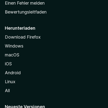
r
r
Einen Fehler melden
g
t
e
Bewertungsleitfaden
s
n
v
e
o
i
Herunterladen
r
t
Download Firefox
e
Windows
g
e
macOS
h
iOS
e
n
Android
Linux
All
Neueste Versionen