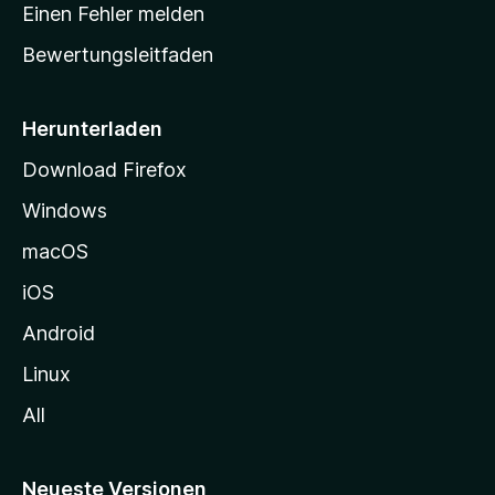
r
r
Einen Fehler melden
g
t
e
Bewertungsleitfaden
s
n
v
e
o
i
Herunterladen
r
t
Download Firefox
e
Windows
g
e
macOS
h
iOS
e
n
Android
Linux
All
Neueste Versionen