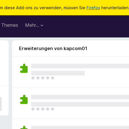
m diese Add-ons zu verwenden, müssen Sie
Firefox
herunterladen
Themes
Mehr…
Erweiterungen von kapcom01
E
s
l
i
e
g
E
e
s
n
l
n
i