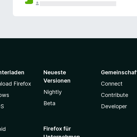
e
n
v
o
r
nterladen
Neueste
Gemeinschaf
Versionen
oad Firefox
Connect
Nightly
ows
Contribute
Beta
OS
Developer
Firefox für
oid
Unternehmen