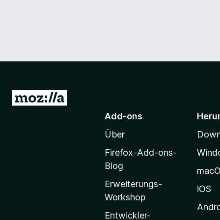
Z
u
Add-ons
Heru
r
Über
Downl
M
o
Firefox-Add-ons-
Wind
z
Blog
mac
i
Erweiterungs-
l
iOS
Workshop
l
Andr
a
Entwickler-