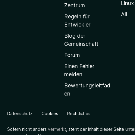
Linux
-
Zentrum
S
All
Regeln für
t
Entwickler
a
Blog der
r
Gemeinschaft
t
s
Forum
e
Einen Fehler
i
melden
t
Bewertungsleitfad
e
en
g
e
h
Datenschutz
Cookies
Rechtliches
e
n
Sofern nicht anders
vermerkt
, steht der Inhalt dieser Seite unt