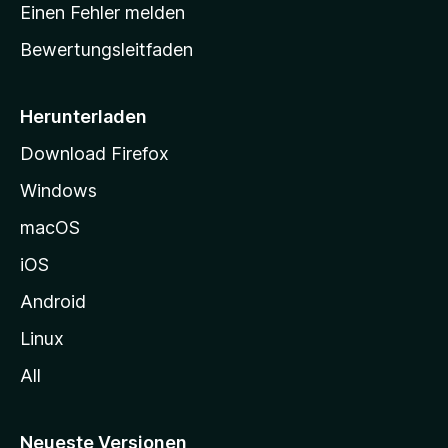
r
r
Einen Fehler melden
g
t
e
Bewertungsleitfaden
s
n
v
e
o
i
Herunterladen
r
t
Download Firefox
e
Windows
g
e
macOS
h
iOS
e
n
Android
Linux
All
Neueste Versionen