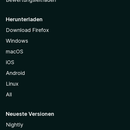
s
e
i
Herunterladen
t
Download Firefox
e
Windows
g
e
macOS
h
iOS
e
n
Android
Linux
All
Neueste Versionen
Nightly