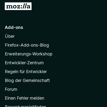
f
Z
o
u
x
r
-
M
Add-ons
B
o
r
Über
z
o
i
w
Firefox-Add-ons-Blog
s
l
Erweiterungs-Workshop
e
l
r
Entwickler-Zentrum
a
-
Regeln für Entwickler
S
Blog der Gemeinschaft
t
a
Forum
r
Einen Fehler melden
t
Bewertungsleitfaden