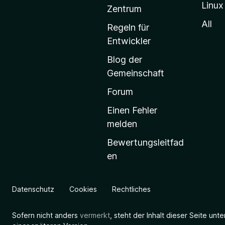
Linux
-
Zentrum
S
All
Regeln für
t
Entwickler
a
Blog der
r
Gemeinschaft
t
s
Forum
e
Einen Fehler
i
melden
t
Bewertungsleitfad
e
en
g
e
h
Datenschutz
Cookies
Rechtliches
e
n
Sofern nicht anders
vermerkt
, steht der Inhalt dieser Seite unt