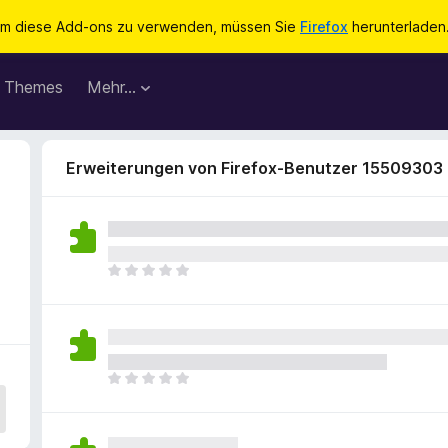
m diese Add-ons zu verwenden, müssen Sie
Firefox
herunterladen
Themes
Mehr…
Erweiterungen von Firefox-Benutzer 15509303
E
s
l
i
e
g
E
e
s
n
l
n
i