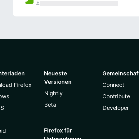
e
n
v
o
r
nterladen
Neueste
Gemeinschaf
Versionen
oad Firefox
Connect
Nightly
ows
Contribute
Beta
OS
Developer
Firefox für
oid
Unternehmen