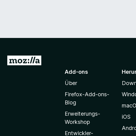
Z
u
Add-ons
Heru
r
Über
Downl
M
o
Firefox-Add-ons-
Wind
z
Blog
mac
i
Erweiterungs-
l
iOS
Workshop
l
Andr
a
Entwickler-