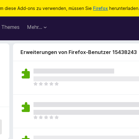
m diese Add-ons zu verwenden, müssen Sie
Firefox
herunterladen
Themes
Mehr…
Erweiterungen von Firefox-Benutzer 15438243
E
s
l
i
e
g
E
e
s
n
l
n
i