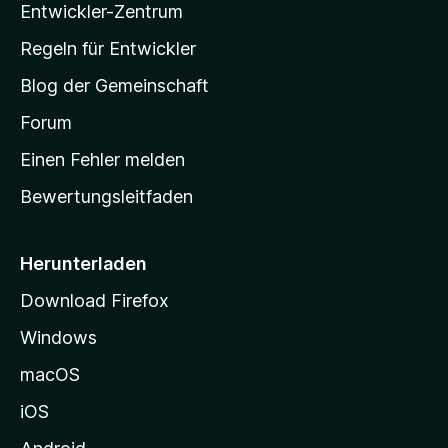
u
Entwickler-Zentrum
o
a
e
n
r
w
-
g
Regeln für Entwickler
e
S
e
r
Blog der Gemeinschaft
n
t
t
v
a
Forum
u
o
n
r
r
Einen Fehler melden
g
t
e
Bewertungsleitfaden
s
n
v
e
o
i
Herunterladen
r
t
Download Firefox
e
Windows
g
e
macOS
h
iOS
e
n