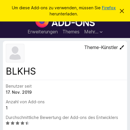
S
Anmelden
Um diese Add-ons zu verwenden, müssen Sie
Firefox
D
u
herunterladen.
i
A
c
e
d
s
h
e
d
Erweiterungen
Themes
Mehr…
e
n
-
H
n
i
o
Theme-Künstler
n
n
w
e
s
i
f
s
BLKHS
v
ü
e
r
r
w
Benutzer seit
d
e
17. Nov. 2019
e
r
f
n
Anzahl von Add-ons
e
F
1
n
i
Durchschnittliche Bewertung der Add-ons des Entwicklers
r
B
e
e