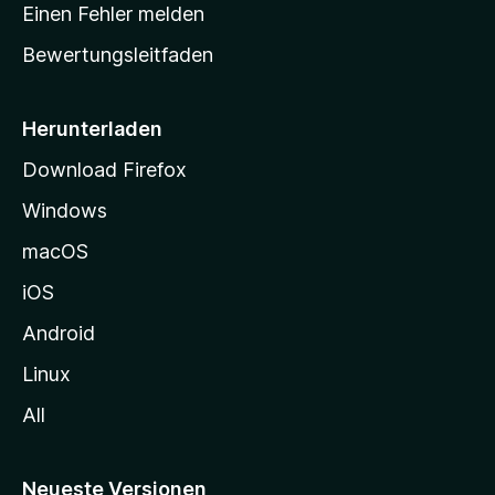
r
r
Einen Fehler melden
g
t
e
Bewertungsleitfaden
s
n
v
e
o
i
Herunterladen
r
t
Download Firefox
e
Windows
g
e
macOS
h
iOS
e
n
Android
Linux
All
Neueste Versionen