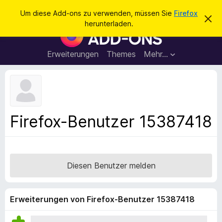
S
Anmelden
Um diese Add-ons zu verwenden, müssen Sie
Firefox
D
u
herunterladen.
i
A
c
e
d
s
h
e
d
Erweiterungen
Themes
Mehr…
e
n
-
H
n
i
o
n
n
w
e
s
i
f
s
Firefox-Benutzer 15387418
v
ü
e
r
r
w
d
e
e
r
Diesen Benutzer melden
f
n
e
F
n
i
Erweiterungen von Firefox-Benutzer 15387418
r
e